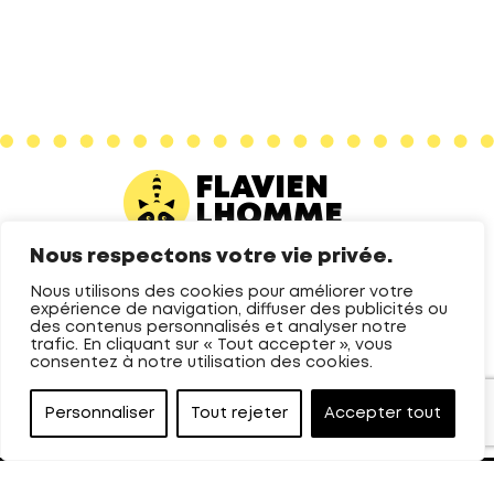
FLAVIEN
LHOMME
Nous respectons votre vie privée.
LE SITE
PHOTOGRAPHIES
Nous utilisons des cookies pour améliorer votre
expérience de navigation, diffuser des publicités ou
Accueil
Packshots produits
des contenus personnalisés et analyser notre
trafic. En cliquant sur « Tout accepter », vous
À propos
Photographies culinaires
consentez à notre utilisation des cookies.
Contact
Reportages
Facebook
Restaurants
Personnaliser
Tout rejeter
Accepter tout
Instagram
© 2026 Flavien Lhomme - Tout droit réservé - Site réalisé par
🐱‍👤