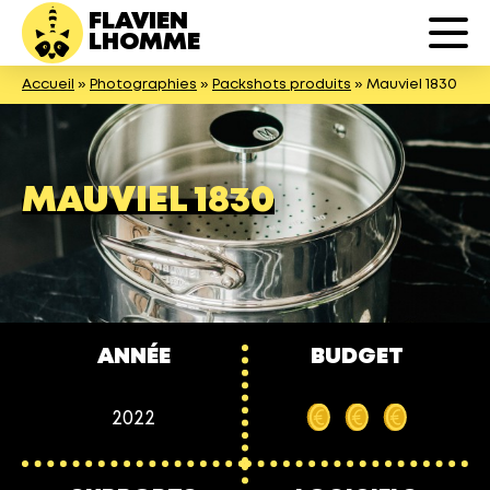
FLAVIEN
LHOMME
Accueil
»
Photographies
»
Packshots produits
»
Mauviel 1830
MAUVIEL 1830
ANNÉE
BUDGET
2022